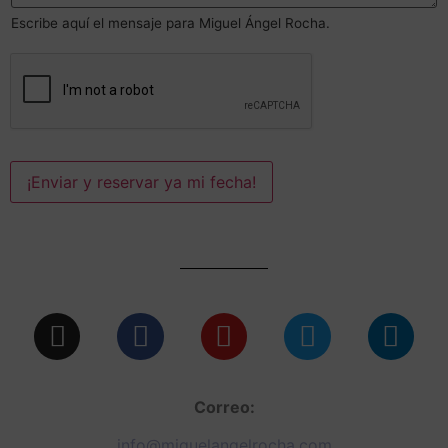
c
Escribe aquí el mensaje para Miguel Ángel Rocha.
t
r
ó
n
i
c
o
¡Enviar y reservar ya mi fecha!
Correo:
info@miguelangelrocha.com